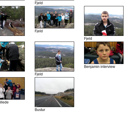
Fjeld
Fjeld
Fjeld
Benjamin interview
Fjeld
llede
Bustur