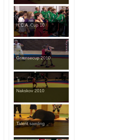
H.C.A. Cup 10
Grænsecup 2010
Nakskov 2010
Talent samling