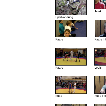
Jarek
Fjeldvandring
Kaare
Kaare in
Kaare
Louis
Kuba
Kuba Int