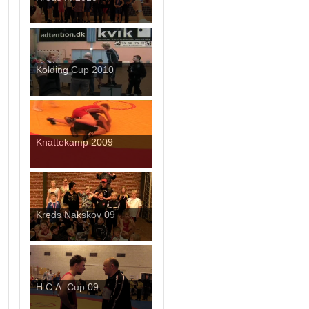
Kolding Cup 2010
Knattekamp 2009
Kreds Nakskov 09
H.C.A. Cup 09