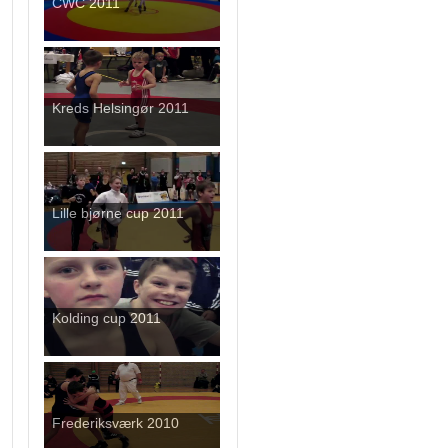
CWC 2011
Kreds Helsingør 2011
Lille bjørne cup 2011
Kolding cup 2011
Frederiksværk 2010