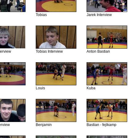
Tobias
Jarek Interview
terview
Tobias Interview
Anton Bastian
Louis
Kuba
erview
Benjamin
Bastian - fejlkamp