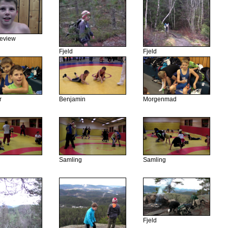
teview
Fjeld
Fjeld
r
Benjamin
Morgenmad
Samling
Samling
Fjeld